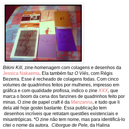
Bikini Kill,
zine-homenagem com colagens e desenhos da
Jessica Nakaema
. Ela também faz
O Viés
, com Régis
Bezerra. Esse é recheado de colagens fodas. Com cinco
volumes de quadrinhos feitos por mulheres, impresso em
gráfica e com qualidade profissa, indico o zine
XXX
, que
marca o boom da cena dos fanzines de quadrinhos feito por
minas. O zine de papel craft é da
Manzanna
, e tudo que li
dela até hoje gostei bastante. Essa publicação tem
desenhos incríveis que retratam questões existenciais e
misantrópicas. *O zine não tem nome, mas para identificá-lo
citei o nome da autora.
Ciborgue de Pele,
da Halina