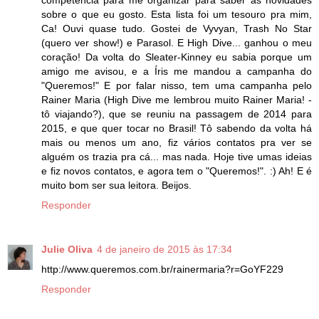
sobre o que eu gosto. Esta lista foi um tesouro pra mim,
Ca! Ouvi quase tudo. Gostei de Vyvyan, Trash No Star
(quero ver show!) e Parasol. E High Dive... ganhou o meu
coração! Da volta do Sleater-Kinney eu sabia porque um
amigo me avisou, e a Íris me mandou a campanha do
"Queremos!" E por falar nisso, tem uma campanha pelo
Rainer Maria (High Dive me lembrou muito Rainer Maria! -
tô viajando?), que se reuniu na passagem de 2014 para
2015, e que quer tocar no Brasil! Tô sabendo da volta há
mais ou menos um ano, fiz vários contatos pra ver se
alguém os trazia pra cá... mas nada. Hoje tive umas ideias
e fiz novos contatos, e agora tem o "Queremos!". :) Ah! E é
muito bom ser sua leitora. Beijos.
Responder
Julie Oliva
4 de janeiro de 2015 às 17:34
http://www.queremos.com.br/rainermaria?r=GoYF229
Responder