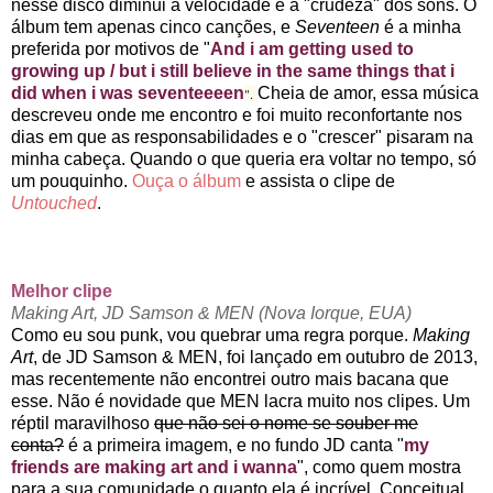
nesse disco diminui a velocidade e a "crudeza" dos sons. O
álbum tem apenas cinco canções, e
Seventeen
é a minha
preferida por motivos de "
And i am getting used to
growing up / but i still believe in the same things that i
did when i was seventeeeen
Cheia de amor, essa música
".
descreveu onde me encontro e foi muito reconfortante nos
dias em que as responsabilidades e o "crescer" pisaram na
minha cabeça. Quando o que queria era voltar no tempo, só
um pouquinho.
Ouça o álbum
e assista o clipe de
Untouched
.
Melhor clipe
Making Art, JD Samson & MEN (Nova Iorque, EUA)
Como eu sou punk, vou quebrar uma regra porque.
Making
Art
, de JD Samson & MEN, foi lançado em outubro de 2013,
mas recentemente não encontrei outro mais bacana que
esse. Não é novidade que MEN lacra muito nos clipes. Um
réptil maravilhoso
que não sei o nome se souber me
conta?
é a primeira imagem, e no fundo JD canta "
my
friends are making art and i wanna
",
como quem mostra
para a sua comunidade o quanto ela é incrível.
Conceitual,