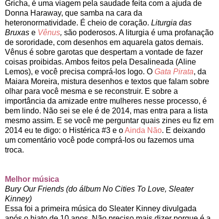
Gricha, é uma viagem pela saudade feita com a ajuda de
Donna Haraway, que samba na cara da
heteronormatividade. É cheio de coração.
Liturgia das
Bruxas
e
Vênus
,
são poderosos. A liturgia é uma profanação
de sororidade, com desenhos em aquarela gatos demais.
Vênus é sobre garotas que despertam a vontade de fazer
coisas proibidas. Ambos feitos pela Desalineada (Aline
Lemos), e você precisa comprá-los logo. O
Gata Pirata
, da
Maiara Moreira, mistura desenhos e textos que falam sobre
olhar para você mesma e se reconstruir. E sobre a
importância da amizade entre mulheres nesse processo, é
bem lindo. Não sei se ele é de 2014, mas entra para a lista
mesmo assim. E se você me perguntar quais zines eu fiz em
2014 eu te digo: o Histérica #3 e o
Ainda Não
. E deixando
um comentário você pode comprá-los ou fazemos uma
troca.
Melhor música
Bury Our Friends
(do álbum No Cities To Love, Sleater
Kinney)
Essa foi a primeira música do Sleater Kinney divulgada
após o hiato de 10 anos. Não preciso mais dizer porque é a